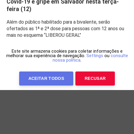
Covid-19 e gripe em Salvador nesta terça-
feira (12)
Além do público habilitado para a bivalente, serão
ofertados as 1ª e 2ª dose para pessoas com 12 anos ou
mais no esquema “LIBEROU GERAL”
Este site armazena cookies para coletar informações e
melhorar sua experiência de navegação.
Settings
ou
consulte
nossa política
.
ACEITAR TODOS
RECUSAR
Anuncie Conosco
WP Twitter Auto Publish
Powered By :
XYZScripts.com