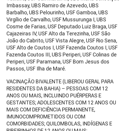
Imbassay, UBS Ramiro de Azevedo, UBS
Barbalho, UBS Pelourinho, USF Gamboa, UBS
Virgílio de Carvalho, USF Mussurunga I, UBS
Cosme de Farias, USF Deputado Luiz Braga, USF
Cajazeiras IV, USF Alto da Terezinha, USF São
João do Cabrito, USF Vista Alegre, USF Rio Sena,
USF Alto de Coutos I, USF Fazenda Coutos I, USF
Fazenda Coutos III, UBS Periperi, USF Colinas de
Periperi, USF Paramana, USF Bom Jesus dos
Passos, USF Ilha de Maré.
VACINAÇÃO BIVALENTE (LIBEROU GERAL PARA
RESIDENTES DA BAHIA) – PESSOAS COM 12
ANOS OU MAIS, INCLUINDO PUÉRPERAS E
GESTANTES; ADOLESCENTES COM 12 ANOS OU
MAIS COM DEFICIÊNCIA PERMANENTE,
IMUNOCOMPROMETIDOS OU COM
COMORBIDADES; QUILOMBOLAS, INDÍGENAS E
RIBEIRINHOS DE 12 ANOS OU MAIS;