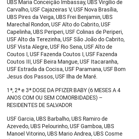
UBS Maria Conceição Imbassay, UBS Virgílio de
Carvalho, USF Cajazeiras V, USF Nova Brasília,
UBS Pires da Veiga, UBS Frei Benjamin, UBS
Marechal Rondon, USF Alto do Cabrito, USF
Capelinha, UBS Periperi, USF Colinas de Periperi,
USF Alto da Terezinha, USF São João do Cabrito,
USF Vista Alegre, USF Rio Sena, USF Alto de
Coutos I, USF Fazenda Coutos I, USF Fazenda
Coutos III, USF Beira Mangue, USF Itacaranha,
USF Estrada da Cocisa, USF Paramana, USF Bom
Jesus dos Passos, USF Ilha de Maré.
1ª, 2ª e 3ª DOSE DA PFIZER BABY (6 MESES A 4
ANOS COM OU SEM COMORBIDADES) –
RESIDENTES DE SALVADOR
USF Garcia, UBS Barbalho, UBS Ramiro de
Azevedo, UBS Pelourinho, USF Gamboa, UBS
Manoel Vitorino, UBS Mario Andrea, UBS Cosme