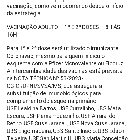
vacinação, como vem ocorrendo desde o início
da estratégia.
VACINAÇÃO ADULTO – 1ª E 2ª DOSES – 8H ÀS
16H
Para 1ª e 2ª dose será utilizado o imunizante
Coronavac, mesmo para quem iniciou o
esquema com a Pfizer Monovalente ou Fiocruz.
A intercambialidade das vacinas está prevista
na NOTA TÉCNICA Nº 53/2023-
CGICI/DPNI/SVSA/MS, que assegura a
substituição de imunobiológicos para
complemento do esquema primário
USF Lealdina Barros, USF Curralinho, UBS Mata
Escura, USF Pernambuezinho, USF Arraial do
Retiro, USF Sussuarana I, USF Nova Sussuarana,
UBS Engomadeira, UBS Santo Inácio, UBS Edson
Teixeira, USF San Martin III, UBS Maria Conceição