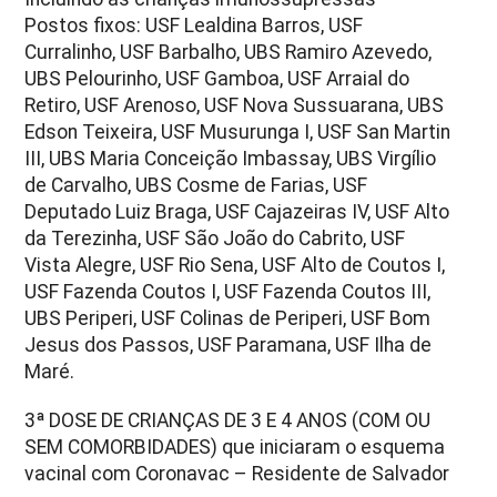
Postos fixos: USF Lealdina Barros, USF
Curralinho, USF Barbalho, UBS Ramiro Azevedo,
UBS Pelourinho, USF Gamboa, USF Arraial do
Retiro, USF Arenoso, USF Nova Sussuarana, UBS
Edson Teixeira, USF Musurunga I, USF San Martin
III, UBS Maria Conceição Imbassay, UBS Virgílio
de Carvalho, UBS Cosme de Farias, USF
Deputado Luiz Braga, USF Cajazeiras IV, USF Alto
da Terezinha, USF São João do Cabrito, USF
Vista Alegre, USF Rio Sena, USF Alto de Coutos I,
USF Fazenda Coutos I, USF Fazenda Coutos III,
UBS Periperi, USF Colinas de Periperi, USF Bom
Jesus dos Passos, USF Paramana, USF Ilha de
Maré.
3ª DOSE DE CRIANÇAS DE 3 E 4 ANOS (COM OU
SEM COMORBIDADES) que iniciaram o esquema
vacinal com Coronavac – Residente de Salvador