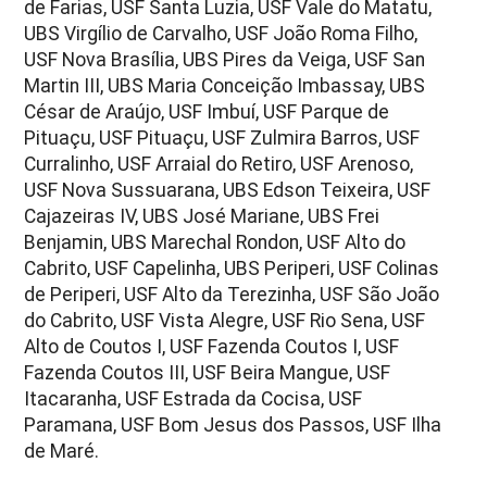
de Farias, USF Santa Luzia, USF Vale do Matatu,
UBS Virgílio de Carvalho, USF João Roma Filho,
USF Nova Brasília, UBS Pires da Veiga, USF San
Martin III, UBS Maria Conceição Imbassay, UBS
César de Araújo, USF Imbuí, USF Parque de
Pituaçu, USF Pituaçu, USF Zulmira Barros, USF
Curralinho, USF Arraial do Retiro, USF Arenoso,
USF Nova Sussuarana, UBS Edson Teixeira, USF
Cajazeiras IV, UBS José Mariane, UBS Frei
Benjamin, UBS Marechal Rondon, USF Alto do
Cabrito, USF Capelinha, UBS Periperi, USF Colinas
de Periperi, USF Alto da Terezinha, USF São João
do Cabrito, USF Vista Alegre, USF Rio Sena, USF
Alto de Coutos I, USF Fazenda Coutos I, USF
Fazenda Coutos III, USF Beira Mangue, USF
Itacaranha, USF Estrada da Cocisa, USF
Paramana, USF Bom Jesus dos Passos, USF Ilha
de Maré.