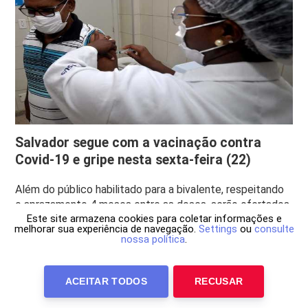
Salvador segue com a vacinação contra
Covid-19 e gripe nesta sexta-feira (22)
Além do público habilitado para a bivalente, respeitando
o aprazamento 4 meses entre as doses, serão ofertados
Este site armazena cookies para coletar informações e
as 1ª e 2ª dose para pessoas com 12 anos
melhorar sua experiência de navegação.
Settings
ou
consulte
nossa política
.
11h52 de 20/09/2023
COVID-19
ACEITAR TODOS
RECUSAR