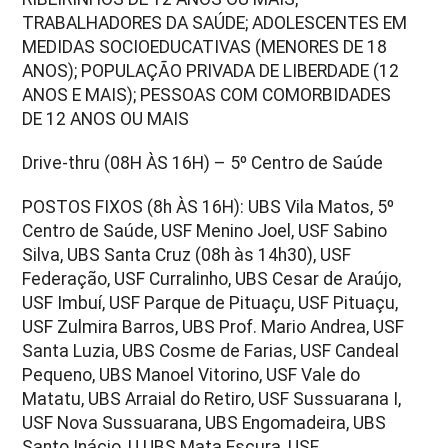
TRABALHADORES DA SAÚDE; ADOLESCENTES EM
MEDIDAS SOCIOEDUCATIVAS (MENORES DE 18
ANOS); POPULAÇÃO PRIVADA DE LIBERDADE (12
ANOS E MAIS); PESSOAS COM COMORBIDADES
DE 12 ANOS OU MAIS
Drive-thru (08H ÀS 16H) – 5º Centro de Saúde
POSTOS FIXOS (8h ÀS 16H): UBS Vila Matos, 5º
Centro de Saúde, USF Menino Joel, USF Sabino
Silva, UBS Santa Cruz (08h às 14h30), USF
Federação, USF Curralinho, UBS Cesar de Araújo,
USF Imbuí, USF Parque de Pituaçu, USF Pituaçu,
USF Zulmira Barros, UBS Prof. Mario Andrea, USF
Santa Luzia, UBS Cosme de Farias, USF Candeal
Pequeno, UBS Manoel Vitorino, USF Vale do
Matatu, UBS Arraial do Retiro, USF Sussuarana I,
USF Nova Sussuarana, UBS Engomadeira, UBS
Santo Inácio, U UBS Mata Escura, USF