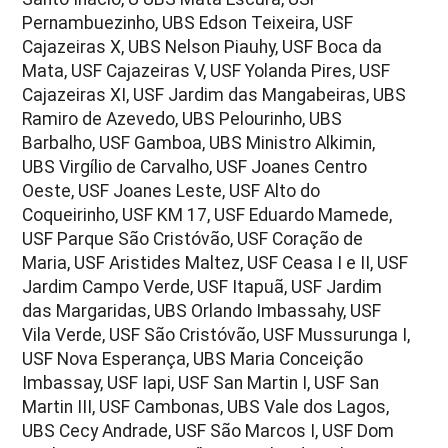
Pernambuezinho, UBS Edson Teixeira, USF
Cajazeiras X, UBS Nelson Piauhy, USF Boca da
Mata, USF Cajazeiras V, USF Yolanda Pires, USF
Cajazeiras XI, USF Jardim das Mangabeiras, UBS
Ramiro de Azevedo, UBS Pelourinho, UBS
Barbalho, USF Gamboa, UBS Ministro Alkimin,
UBS Virgílio de Carvalho, USF Joanes Centro
Oeste, USF Joanes Leste, USF Alto do
Coqueirinho, USF KM 17, USF Eduardo Mamede,
USF Parque São Cristóvão, USF Coração de
Maria, USF Aristides Maltez, USF Ceasa I e II, USF
Jardim Campo Verde, USF Itapuã, USF Jardim
das Margaridas, UBS Orlando Imbassahy, USF
Vila Verde, USF São Cristóvão, USF Mussurunga I,
USF Nova Esperança, UBS Maria Conceição
Imbassay, USF Iapi, USF San Martin I, USF San
Martin III, USF Cambonas, UBS Vale dos Lagos,
UBS Cecy Andrade, USF São Marcos I, USF Dom