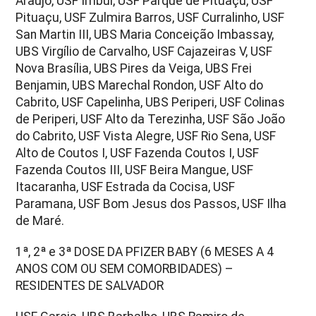
Araujo, USF Imbuí, USF Parque de Pituaçu, USF
Pituaçu, USF Zulmira Barros, USF Curralinho, USF
San Martin III, UBS Maria Conceição Imbassay,
UBS Virgílio de Carvalho, USF Cajazeiras V, USF
Nova Brasília, UBS Pires da Veiga, UBS Frei
Benjamin, UBS Marechal Rondon, USF Alto do
Cabrito, USF Capelinha, UBS Periperi, USF Colinas
de Periperi, USF Alto da Terezinha, USF São João
do Cabrito, USF Vista Alegre, USF Rio Sena, USF
Alto de Coutos I, USF Fazenda Coutos I, USF
Fazenda Coutos III, USF Beira Mangue, USF
Itacaranha, USF Estrada da Cocisa, USF
Paramana, USF Bom Jesus dos Passos, USF Ilha
de Maré.
1ª, 2ª e 3ª DOSE DA PFIZER BABY (6 MESES A 4
ANOS COM OU SEM COMORBIDADES) –
RESIDENTES DE SALVADOR