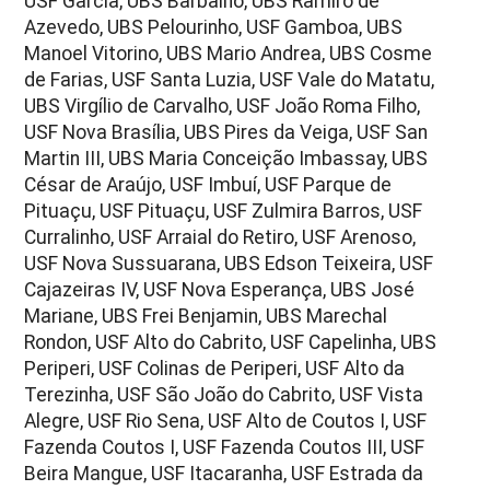
USF Garcia, UBS Barbalho, UBS Ramiro de
Azevedo, UBS Pelourinho, USF Gamboa, UBS
Manoel Vitorino, UBS Mario Andrea, UBS Cosme
de Farias, USF Santa Luzia, USF Vale do Matatu,
UBS Virgílio de Carvalho, USF João Roma Filho,
USF Nova Brasília, UBS Pires da Veiga, USF San
Martin III, UBS Maria Conceição Imbassay, UBS
César de Araújo, USF Imbuí, USF Parque de
Pituaçu, USF Pituaçu, USF Zulmira Barros, USF
Curralinho, USF Arraial do Retiro, USF Arenoso,
USF Nova Sussuarana, UBS Edson Teixeira, USF
Cajazeiras IV, USF Nova Esperança, UBS José
Mariane, UBS Frei Benjamin, UBS Marechal
Rondon, USF Alto do Cabrito, USF Capelinha, UBS
Periperi, USF Colinas de Periperi, USF Alto da
Terezinha, USF São João do Cabrito, USF Vista
Alegre, USF Rio Sena, USF Alto de Coutos I, USF
Fazenda Coutos I, USF Fazenda Coutos III, USF
Beira Mangue, USF Itacaranha, USF Estrada da