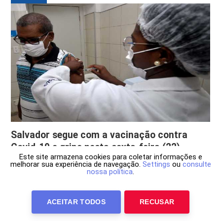
Salvador segue com a vacinação contra
Covid-19 e gripe nesta sexta-feira (22)
Este site armazena cookies para coletar informações e
melhorar sua experiência de navegação.
Settings
ou
consulte
Além do público habilitado para a bivalente, respeitando
nossa política
.
o aprazamento 4 meses entre as doses, serão ofertados
as 1ª e 2ª dose para pessoas com 12 anos
ACEITAR TODOS
RECUSAR