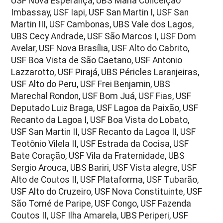
USF Nova Esperança, UBS Maria Conceição
Imbassay, USF Iapi, USF San Martin I, USF San
Martin III, USF Cambonas, UBS Vale dos Lagos,
UBS Cecy Andrade, USF São Marcos I, USF Dom
Avelar, USF Nova Brasília, USF Alto do Cabrito,
USF Boa Vista de São Caetano, USF Antonio
Lazzarotto, USF Pirajá, UBS Péricles Laranjeiras,
USF Alto do Peru, USF Frei Benjamin, UBS
Marechal Rondon, USF Bom Juá, USF Fias, USF
Deputado Luiz Braga, USF Lagoa da Paixão, USF
Recanto da Lagoa I, USF Boa Vista do Lobato,
USF San Martin II, USF Recanto da Lagoa II, USF
Teotônio Vilela II, USF Estrada da Cocisa, USF
Bate Coração, USF Vila da Fraternidade, UBS
Sergio Arouca, UBS Bariri, USF Vista alegre, USF
Alto de Coutos II, USF Plataforma, USF Tubarão,
USF Alto do Cruzeiro, USF Nova Constituinte, USF
São Tomé de Paripe, USF Congo, USF Fazenda
Coutos II, USF Ilha Amarela, UBS Periperi, USF