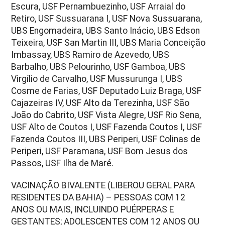
Escura, USF Pernambuezinho, USF Arraial do
Retiro, USF Sussuarana I, USF Nova Sussuarana,
UBS Engomadeira, UBS Santo Inácio, UBS Edson
Teixeira, USF San Martin III, UBS Maria Conceição
Imbassay, UBS Ramiro de Azevedo, UBS
Barbalho, UBS Pelourinho, USF Gamboa, UBS
Virgílio de Carvalho, USF Mussurunga I, UBS
Cosme de Farias, USF Deputado Luiz Braga, USF
Cajazeiras IV, USF Alto da Terezinha, USF São
João do Cabrito, USF Vista Alegre, USF Rio Sena,
USF Alto de Coutos I, USF Fazenda Coutos I, USF
Fazenda Coutos III, UBS Periperi, USF Colinas de
Periperi, USF Paramana, USF Bom Jesus dos
Passos, USF Ilha de Maré.
VACINAÇÃO BIVALENTE (LIBEROU GERAL PARA
RESIDENTES DA BAHIA) – PESSOAS COM 12
ANOS OU MAIS, INCLUINDO PUÉRPERAS E
GESTANTES; ADOLESCENTES COM 12 ANOS OU