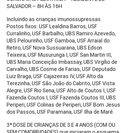
SALVADOR – 8H ÀS 16H
Incluindo as crianças imunossupressas
Postos fixos: USF Lealdina Barros, USF
Curralinho, USF Barbalho, UBS Ramiro Azevedo,
UBS Pelourinho, USF Gamboa, USF Arraial do
Retiro, USF Nova Sussuarana, UBS Edson
Teixeira, USF Musurunga I, USF San Martin III,
UBS Maria Conceição Imbassay, UBS Virgílio de
Carvalho, UBS Cosme de Farias, USF Deputado
Luiz Braga, USF Cajazeiras IV, USF Alto da
Terezinha, USF São João do Cabrito, USF Vista
Alegre, USF Rio Sena, USF Alto de Coutos I, USF
Fazenda Coutos I, USF Fazenda Coutos III, UBS
Periperi, USF Colinas de Periperi, USF Bom Jesus
dos Passos, USF Paramana, USF Ilha de Maré.
3ª DOSE DE CRIANÇAS DE 3 E 4 ANOS (COM OU
SEM COMORBIDADES) que iniciaram o esquema