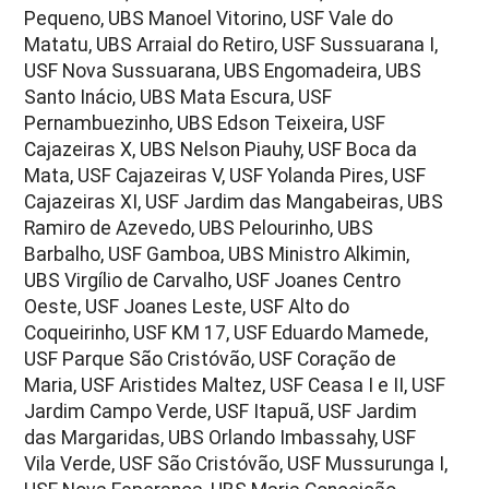
Pequeno, UBS Manoel Vitorino, USF Vale do
Matatu, UBS Arraial do Retiro, USF Sussuarana I,
USF Nova Sussuarana, UBS Engomadeira, UBS
Santo Inácio, UBS Mata Escura, USF
Pernambuezinho, UBS Edson Teixeira, USF
Cajazeiras X, UBS Nelson Piauhy, USF Boca da
Mata, USF Cajazeiras V, USF Yolanda Pires, USF
Cajazeiras XI, USF Jardim das Mangabeiras, UBS
Ramiro de Azevedo, UBS Pelourinho, UBS
Barbalho, USF Gamboa, UBS Ministro Alkimin,
UBS Virgílio de Carvalho, USF Joanes Centro
Oeste, USF Joanes Leste, USF Alto do
Coqueirinho, USF KM 17, USF Eduardo Mamede,
USF Parque São Cristóvão, USF Coração de
Maria, USF Aristides Maltez, USF Ceasa I e II, USF
Jardim Campo Verde, USF Itapuã, USF Jardim
das Margaridas, UBS Orlando Imbassahy, USF
Vila Verde, USF São Cristóvão, USF Mussurunga I,