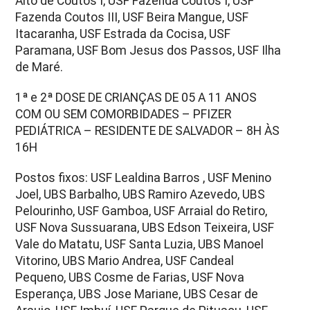
Alto de Coutos I, USF Fazenda Coutos I, USF
Fazenda Coutos III, USF Beira Mangue, USF
Itacaranha, USF Estrada da Cocisa, USF
Paramana, USF Bom Jesus dos Passos, USF Ilha
de Maré.
1ª e 2ª DOSE DE CRIANÇAS DE 05 A 11 ANOS
COM OU SEM COMORBIDADES – PFIZER
PEDIÁTRICA – RESIDENTE DE SALVADOR – 8H ÀS
16H
Postos fixos: USF Lealdina Barros , USF Menino
Joel, UBS Barbalho, UBS Ramiro Azevedo, UBS
Pelourinho, USF Gamboa, USF Arraial do Retiro,
USF Nova Sussuarana, UBS Edson Teixeira, USF
Vale do Matatu, USF Santa Luzia, UBS Manoel
Vitorino, UBS Mario Andrea, USF Candeal
Pequeno, UBS Cosme de Farias, USF Nova
Esperança, UBS Jose Mariane, UBS Cesar de