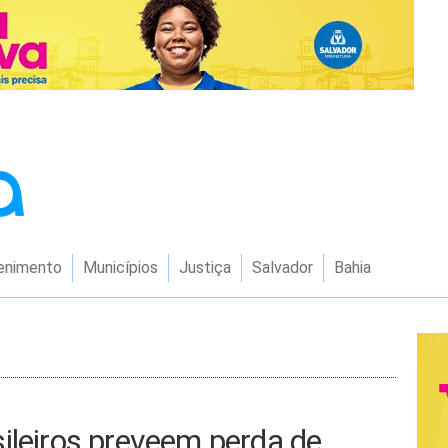
enimento
Municípios
Justiça
Salvador
Bahia
ileiros preveem perda de