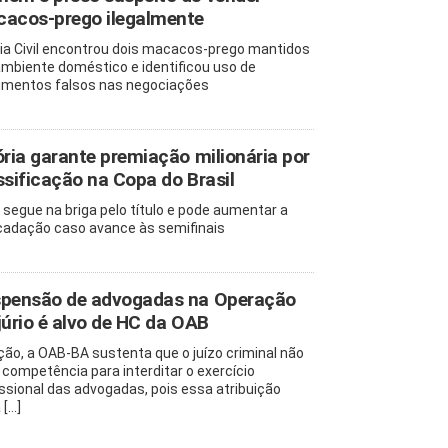
acos-prego ilegalmente
cia Civil encontrou dois macacos-prego mantidos
mbiente doméstico e identificou uso de
mentos falsos nas negociações
ória garante premiação milionária por
ssificação na Copa do Brasil
 segue na briga pelo título e pode aumentar a
cadação caso avance às semifinais
pensão de advogadas na Operação
júrio é alvo de HC da OAB
ção, a OAB-BA sustenta que o juízo criminal não
a competência para interditar o exercício
issional das advogadas, pois essa atribuição
[...]