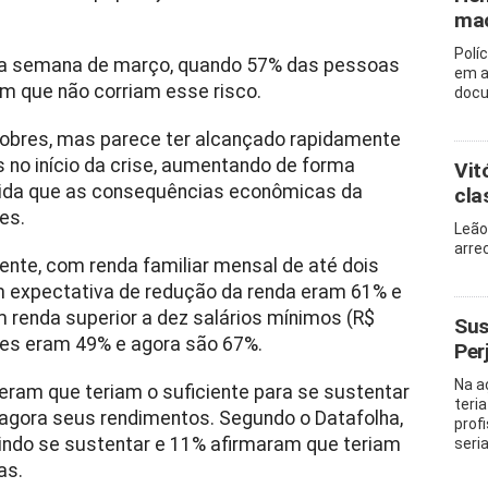
mac
Polí
ma semana de março, quando 57% das pessoas
em a
m que não corriam esse risco.
docu
pobres, mas parece ter alcançado rapidamente
 no início da crise, aumentando de forma
Vit
medida que as consequências econômicas da
cla
es.
Leão
arre
nte, com renda familiar mensal de até dois
êm expectativa de redução da renda eram 61% e
m renda superior a dez salários mínimos (R$
Sus
es eram 49% e agora são 67%.
Per
Na a
eram que teriam o suficiente para se sustentar
teri
gora seus rendimentos. Segundo o Datafolha,
prof
indo se sustentar e 11% afirmaram que teriam
seria 
as.