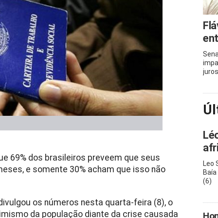
Flá
ent
Sena
impa
juro
Úl
Léo
afr
que 69% dos brasileiros preveem que seus
Leo 
meses, e somente 30% acham que isso não
Baía
(6)
 divulgou os números nesta quarta-feira (8), o
simismo da população diante da crise causada
Hom