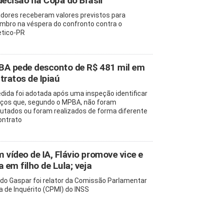
decisão na Copa do Brasil
dores receberam valores previstos para
mbro na véspera do confronto contra o
etico-PR
A pede desconto de R$ 481 mil em
tratos de Ipiaú
dida foi adotada após uma inspeção identificar
iços que, segundo o MPBA, não foram
utados ou foram realizados de forma diferente
ontrato
 vídeo de IA, Flávio promove vice e
a em filho de Lula; veja
edo Gaspar foi relator da Comissão Parlamentar
a de Inquérito (CPMI) do INSS