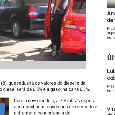
Anc
de 
Prod
supo
estr
Úl
Lul
cob
(8), que reduzirá os valores do diesel e da
Pres
 diesel será de 0,5% e a gasolina cairá 0,3%.
inte
Com o novo modelo, a Petrobras espera
acompanhar as condições do mercado e
Vit
s
enfrentar a concorrência de