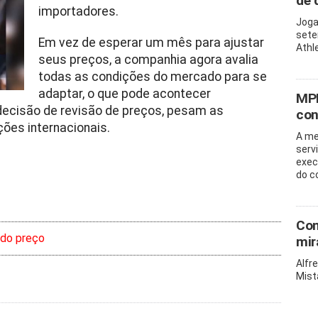
de 
importadores.
Joga
sete
Em vez de esperar um mês para ajustar
Athl
seus preços, a companhia agora avalia
todas as condições do mercado para se
adaptar, o que pode acontecer
MPB
 decisão de revisão de preços, pesam as
con
ões internacionais.
A me
serv
exec
do c
Com
 do preço
mir
Alfr
Mist