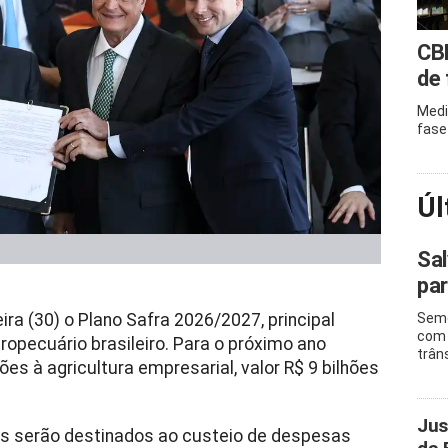
CBF
de 
Medi
fase
Úl
Sal
par
ira (30) o Plano Safra 2026/2027, principal
Semo
com 
opecuário brasileiro. Para o próximo ano
trân
ões à agricultura empresarial, valor R$ 9 bilhões
Jus
es serão destinados ao custeio de despesas