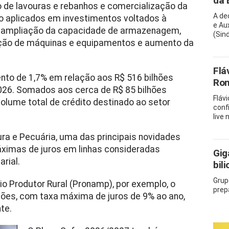
da 
de lavouras e rebanhos e comercialização da
A de
ão aplicados em investimentos voltados à
e Au
, ampliação da capacidade de armazenagem,
(Sin
vação de máquinas e equipamentos e aumento da
Flá
to de 1,7% em relação aos R$ 516 bilhões
Rom
2026. Somados aos cerca de R$ 85 bilhões
Fláv
 volume total de crédito destinado ao setor
conf
live
ura e Pecuária, uma das principais novidades
ximas de juros em linhas consideradas
Gig
rial.
bil
Grup
o Produtor Rural (Pronamp), por exemplo, o
prep
hões, com taxa máxima de juros de 9% ao ano,
te.