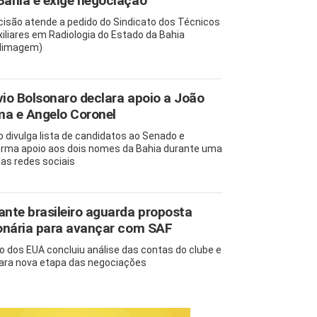
Bahia e exige negociação
cisão atende a pedido do Sindicato dos Técnicos
xiliares em Radiologia do Estado da Bahia
dimagem)
vio Bolsonaro declara apoio a João
a e Angelo Coronel
io divulga lista de candidatos ao Senado e
irma apoio aos dois nomes da Bahia durante uma
 nas redes sociais
ante brasileiro aguarda proposta
ionária para avançar com SAF
o dos EUA concluiu análise das contas do clube e
ara nova etapa das negociações