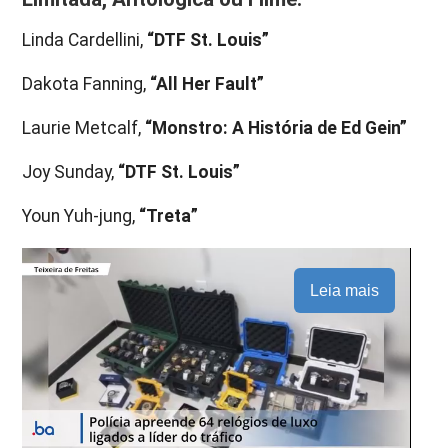
Linda Cardellini,
“DTF St. Louis”
Dakota Fanning,
“All Her Fault”
Laurie Metcalf,
“Monstro: A História de Ed Gein”
Joy Sunday,
“DTF St. Louis”
Youn Yuh-jung,
“Treta”
Leia mais