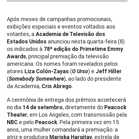
Após meses de campanhas promocionais,
exibições especiais e eventos voltados aos
votantes, a
Academia de Televisão dos
Estados Unidos
anunciou nesta quarta-feira (8)
os indicados à
78ª edição do Primetime Emmy
Awards
, principal premiação da televisão
americana. Os nomes foram revelados pelos
atores
Liza Colón-Zayas
(
O Urso
) e
Jeff Hiller
(
Somebody Somewhere
), ao lado do presidente
da Academia,
Cris Abrego
.
A cerimônia de entrega dos prêmios acontecerá
no dia
14 de setembro
, diretamente do
Peacock
Theater
, em Los Angeles, com transmissão pela
NBC
e pelo
Peacock
. Pela primeira vez em 15
anos, uma mulher comandará a premiação: a
atriz e produtora
Mariska Hargitay
, estrela de