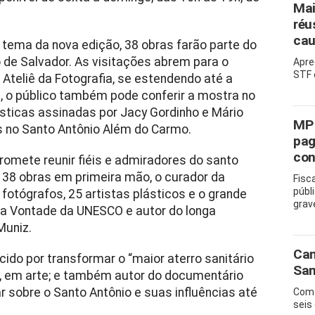
Mai
réu
cau
 tema da nova edição, 38 obras farão parte do
o de Salvador. As visitações abrem para o
Apre
STF 
 Ateliê da Fotografia, se estendendo até a
, o público também pode conferir a mostra no
ísticas assinadas por Jacy Gordinho e Mário
MP 
s no Santo Antônio Além do Carmo.
pag
con
omete reunir fiéis e admiradores do santo
o 38 obras em primeira mão, o curador da
Fisc
públ
fotógrafos, 25 artistas plásticos e o grande
grav
oa Vontade da UNESCO e autor do longa
Muniz.
Cam
ido por transformar o “maior aterro sanitário
San
, em arte; e também autor do documentário
ar sobre o Santo Antônio e suas influências até
Com 
seis