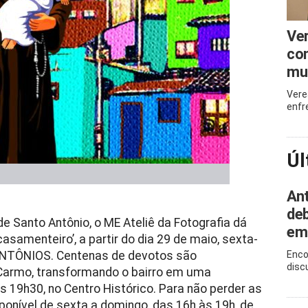
Ve
com
mu
Vere
enfr
Úl
Ant
deb
 Santo Antônio, o ME Ateliê da Fotografia dá
em
asamenteiro’, a partir do dia 29 de maio, sexta-
 ANTÔNIOS. Centenas de devotos são
Enco
disc
Carmo, transformando o bairro em uma
as 19h30, no Centro Histórico. Para não perder as
ponível de sexta a domingo, das 16h às 19h, de