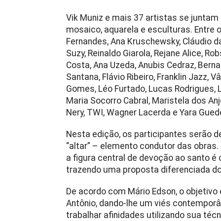
Vik Muniz e mais 37 artistas se juntam à
mosaico, aquarela e esculturas. Entre
Fernandes, Ana Kruschewsky, Cláudio da
Suzy, Reinaldo Giarola, Rejane Alice, Ro
Costa, Ana Uzeda, Anubis Cedraz, Berna
Santana, Flávio Ribeiro, Franklin Jazz, Vâ
Gomes, Léo Furtado, Lucas Rodrigues, L
Maria Socorro Cabral, Maristela dos Anjo
Nery, TWI, Wagner Lacerda e Yara Gued
Nesta edição, os participantes serão 
“altar” – elemento condutor das obras. 
a figura central de devoção ao santo é
trazendo uma proposta diferenciada do tr
De acordo com Mário Edson, o objetivo
Antônio, dando-lhe um viés contemporân
trabalhar afinidades utilizando sua téc