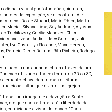
 odisseia visual por fotografias, pinturas,
 os nomes da exposição, se encontram: Ale
s Virgens, Dorge Studart, Mário Edson, Marta
bson Maciel, Silvana Lima, Suy Andrade, Alysson
rdo Tochilovsky, Cecília Menezes, Chico
nia Viana, Izabel Andion, ⁠⁠Jacy Gordinho, Juli
uter, Lya Costa, Lys Florence, Manu Hereda,
s, ⁠Patrícia Dieder Dalmas, Rita Pinheiro, Rodrigo
es.
desafiados a nortear suas obras através de um
Podendo utilizar o altar em formatos 2D ou 3D,
 o elemento-chave das formas e leituras,
adicional ‘altar’ que é visto nas igrejas.
 é trabalhar a imagem e a devoção a Santo
eo, em que cada artista terá a liberdade de
nica, criatividade e visão de mundo. “Cada