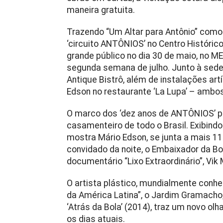
maneira gratuita.
Trazendo “Um Altar para Antônio” como
‘circuito ANTÔNIOS’ no Centro Históric
grande público no dia 30 de maio, no ME
segunda semana de julho. Junto à sede
Antique Bistrô, além de instalações art
Edson no restaurante ‘La Lupa’ – ambo
O marco dos ‘dez anos de ANTÔNIOS’ pr
casamenteiro de todo o Brasil. Exibind
mostra Mário Edson, se junta a mais 11 
convidado da noite, o Embaixador da B
documentário “Lixo Extraordinário”, Vik 
O artista plástico, mundialmente conhec
da América Latina”, o Jardim Gramacho
‘Atrás da Bola’ (2014), traz um novo olh
os dias atuais.