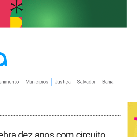
enimento
Municípios
Justiça
Salvador
Bahia
bra dez anos com circuito