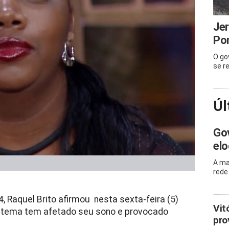
Jer
Pon
O go
se r
Úl
Gov
elo
A ma
rede
4, Raquel Brito afirmou nesta sexta-feira (5)
Vit
 tema tem afetado seu sono e provocado
pro