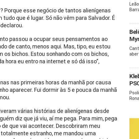
Leão
Barr
e? Porque esse negócio de tantos alienígenas
tudo que é lugar. Só não vêm para Salvador. É
 declarou.
Bel
Myr
sunto passou a ocupar seus pensamentos ao
do de canto, menos aqui. Mas, tipo, eu estou
Cant
 os bichos. Estou sonhando com os bichos,
aber
hora eu entro na internet e só dá isso”,
Kle
enas nas primeiras horas da manhã por causa
PSO
nho aparecer. Fui dormir às 5 e pouca da manhã
Psol
mou.
Rona
veram várias histórias de alienígenas desde
uém diz que já viu, aí me pega. Para mim, pega
o de que vai acontecer. Descobriram meu
, totalmente estranho, me mandou uma