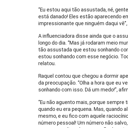
“Eu estou aqui tão assustada, né, gent
está danado! Eles estão aparecendo em 
impressionante que ninguém daqui vê”,
A influenciadora disse ainda que o as
longo do dia. “Mas já rodaram meio mun
tão assustada que estou sonhando com
estou sonhando com esse negócio. Toda 
relatou.
Raquel contou que chegou a dormir ap
da preocupação. “Olha a hora que eu ve
sonhando com isso. Dá um medo!”, afir
“Eu não aguento mais, porque sempre ti
quando eu era pequena. Mas, quando alg
mesmo, e eu fico com aquele raciocíni
número pessoal! Um número não salvo