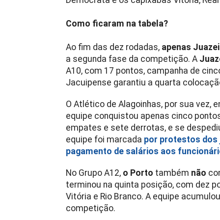
Democrata e os capixabas Vitória, Real
Como ficaram na tabela?
Ao fim das dez rodadas,
apenas Juazei
a segunda fase da competição. A
Juaz
A10, com 17 pontos, campanha de cinco 
Jacuipense garantiu a quarta colocaç
O Atlético de Alagoinhas, por sua vez, 
equipe conquistou apenas cinco pontos
empates e sete derrotas, e se despediu
equipe foi marcada
por protestos dos
pagamento de salários aos funcionári
No Grupo A12,
o Porto
também
não
con
terminou na quinta posição, com dez p
Vitória e Rio Branco. A equipe acumulou
competição.