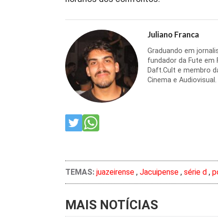
Juliano Franca
Graduando em jornalis
fundador da Fute em F
Daft.Cult e membro da
Cinema e Audiovisual.
TEMAS:
juazeirense
,
Jacuipense
,
série d
,
p
MAIS NOTÍCIAS