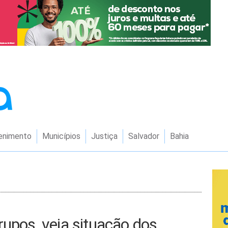
enimento
Municípios
Justiça
Salvador
Bahia
rupos, veja situação dos