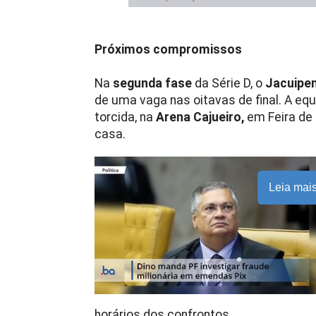
Próximos compromissos
Na
segunda fase
da Série D, o
Jacuipe
de uma vaga nas oitavas de final. A equ
torcida, na
Arena Cajueiro,
em Feira de 
casa.
Leia mai
horários dos confrontos.