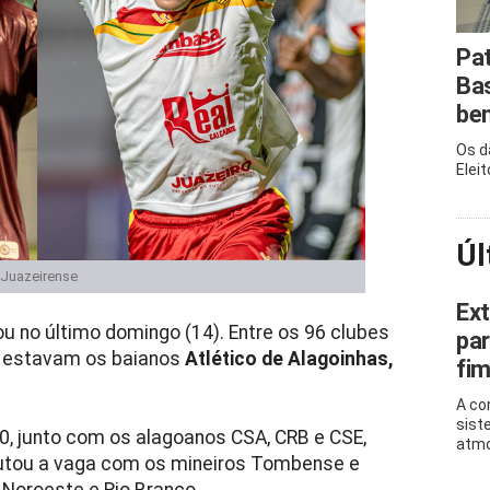
Pat
Bas
be
Os d
Eleit
Úl
/Juazeirense
Ext
u no último domingo (14). Entre os 96 clubes
par
, estavam os baianos
Atlético de Alagoinhas,
fi
A co
sist
0, junto com os alagoanos CSA, CRB e CSE,
atmo
putou a vaga com os mineiros Tombense e