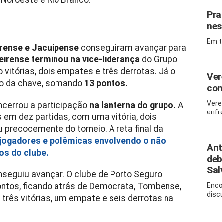
 Noroeste e Rio Branco.
Pra
nes
Em t
rense e Jacuipense
conseguiram avançar para
eirense terminou na vice-liderança
do Grupo
vitórias, dois empates e três derrotas. Já o
Ver
ão da chave, somando
13 pontos.
com
Vere
encerrou a participação
na lanterna do grupo.
A
enfr
 em dez partidas, com uma vitória, dois
 precocemente do torneio. A reta final da
 jogadores e polêmicas envolvendo o não
Ant
os do clube.
deb
Sal
seguiu avançar. O clube de Porto Seguro
ontos, ficando atrás de Democrata, Tombense,
Enco
disc
 três vitórias, um empate e seis derrotas na