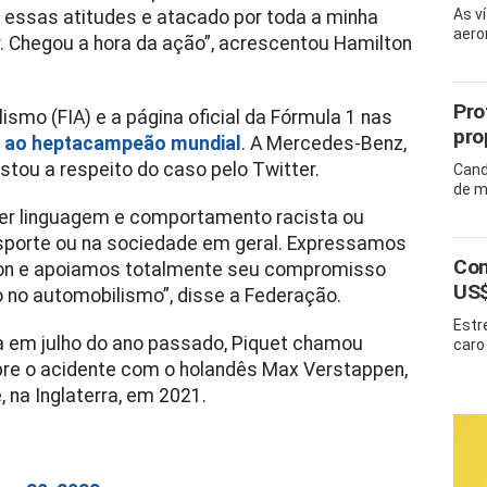
As v
r essas atitudes e atacado por toda a minha
aero
. Chegou a hora da ação”, acrescentou Hamilton
Pro
smo (FIA) e a página oficial da Fórmula 1 nas
pro
e ao heptacampeão mundial
. A Mercedes-Benz,
tou a respeito do caso pelo Twitter.
Cand
de m
er linguagem e comportamento racista ou
 esporte ou na sociedade em geral. Expressamos
Com
ton e apoiamos totalmente seu compromisso
US$
o no automobilismo”, disse a Federação.
Estr
da em julho do ano passado, Piquet chamou
caro 
bre o acidente com o holandês Max Verstappen,
 na Inglaterra, em 2021.