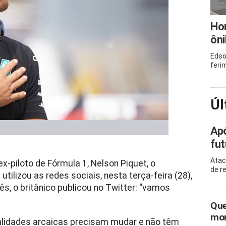
Ho
ôni
Edso
feri
Úl
Apó
fut
Atac
ex-piloto de Fórmula 1, Nelson Piquet, o
de r
ilizou as redes sociais, nesta terça-feira (28),
ês, o britânico publicou no Twitter: “vamos
Que
mor
alidades arcaicas precisam mudar e não têm