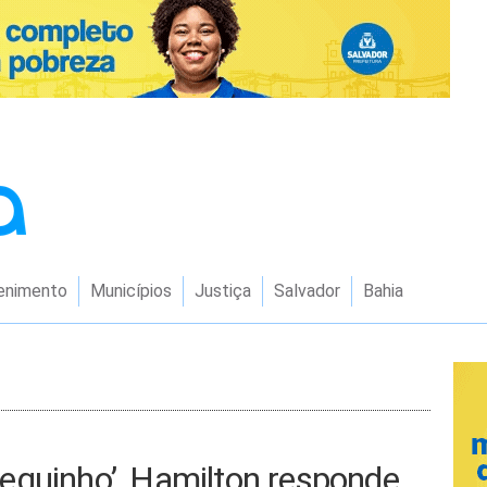
enimento
Municípios
Justiça
Salvador
Bahia
eguinho’, Hamilton responde