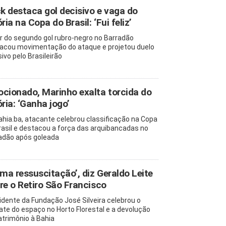
ck destaca gol decisivo e vaga do
ria na Copa do Brasil: ‘Fui feliz’
r do segundo gol rubro-negro no Barradão
acou movimentação do ataque e projetou duelo
ivo pelo Brasileirão
cionado, Marinho exalta torcida do
ória: ‘Ganha jogo’
ahia.ba, atacante celebrou classificação na Copa
rasil e destacou a força das arquibancadas no
adão após goleada
uma ressuscitação’, diz Geraldo Leite
re o Retiro São Francisco
idente da Fundação José Silveira celebrou o
ate do espaço no Horto Florestal e a devolução
atrimônio à Bahia