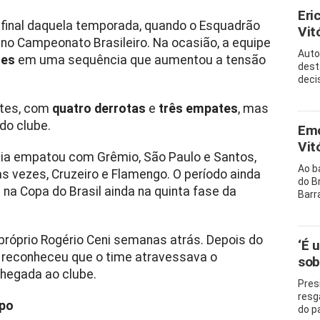
Eri
a final daquela temporada, quando o Esquadrão
Vitó
no Campeonato Brasileiro. Na ocasião, a equipe
Auto
tes
em uma sequência que aumentou a tensão
dest
decis
ntes, com
quatro derrotas
e
três empates
, mas
do clube.
Emo
Vit
ia empatou com Grêmio, São Paulo e Santos,
Ao b
s vezes, Cruzeiro e Flamengo. O período ainda
do B
na Copa do Brasil ainda na quinta fase da
Barr
 próprio Rogério Ceni semanas atrás. Depois do
‘É 
r reconheceu que o time atravessava o
sob
hegada ao clube.
Pres
resg
mpo
do p