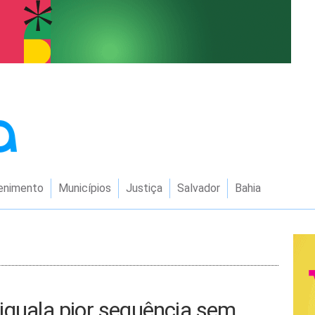
enimento
Municípios
Justiça
Salvador
Bahia
iguala pior sequência sem