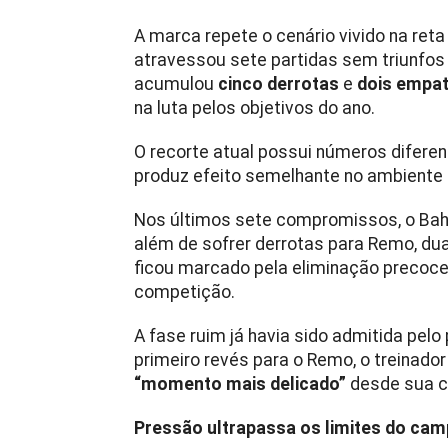
A marca repete o cenário vivido na ret
atravessou sete partidas sem triunfos 
acumulou
cinco derrotas
e
dois empa
na luta pelos objetivos do ano.
O recorte atual possui números difere
produz efeito semelhante no ambiente 
Nos últimos sete compromissos, o Bah
além de sofrer derrotas para Remo, dua
ficou marcado pela eliminação precoce 
competição.
A fase ruim já havia sido admitida pelo
primeiro revés para o Remo, o treinado
“momento mais delicado”
desde sua c
Pressão ultrapassa os limites do ca