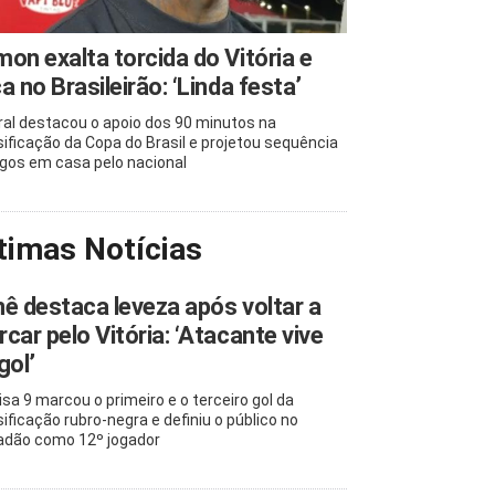
on exalta torcida do Vitória e
a no Brasileirão: ‘Linda festa’
ral destacou o apoio dos 90 minutos na
sificação da Copa do Brasil e projetou sequência
ogos em casa pelo nacional
timas Notícias
ê destaca leveza após voltar a
car pelo Vitória: ‘Atacante vive
gol’
sa 9 marcou o primeiro e o terceiro gol da
sificação rubro-negra e definiu o público no
adão como 12º jogador