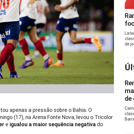
Ram
foc
Late
clas
de j
Úl
Ren
mar
de 
Cami
ou apenas a pressão sobre o Bahia. O
clas
mingo (17), na Arena Fonte Nova, levou o Tricolor
Barr
er
e
igualou a maior sequência negativa
do