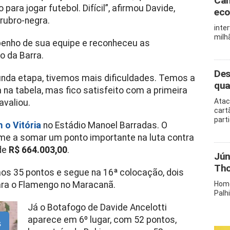
Cam
para jogar futebol. Difícil”, afirmou Davide,
eco
rubro-negra.
inte
milh
enho de sua equipe e reconheceu as
o da Barra.
Des
unda etapa, tivemos mais dificuldades. Temos a
qua
na tabela, mas fico satisfeito com a primeira
Atac
avaliou.
cart
part
 o Vitória
no Estádio Manoel Barradas. O
time a somar um ponto importante na luta contra
 de
R$ 664.003,00
.
Jún
Tho
os 35 pontos e segue na 16ª colocação, dois
ara o Flamengo no Maracanã.
Home
Palh
Já o Botafogo de Davide Ancelotti
aparece em 6º lugar, com 52 pontos,
s