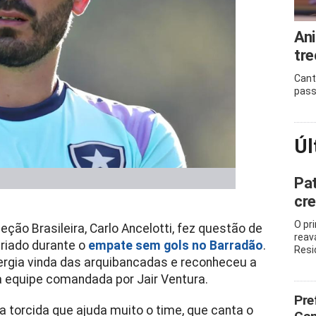
Ani
tre
Cant
pass
Úl
Pat
cre
O pr
eleção Brasileira, Carlo Ancelotti, fez questão de
reav
criado durante o
empate sem gols no Barradão
.
Resi
ergia vinda das arquibancadas e reconheceu a
a equipe comandada por Jair Ventura.
Pre
a torcida que ajuda muito o time, que canta o