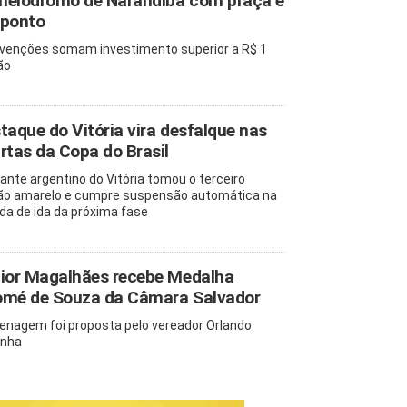
elódromo de Narandiba com praça e
ponto
rvenções somam investimento superior a R$ 1
ão
taque do Vitória vira desfalque nas
rtas da Copa do Brasil
ante argentino do Vitória tomou o terceiro
ão amarelo e cumpre suspensão automática na
ida de ida da próxima fase
ior Magalhães recebe Medalha
mé de Souza da Câmara Salvador
nagem foi proposta pelo vereador Orlando
inha