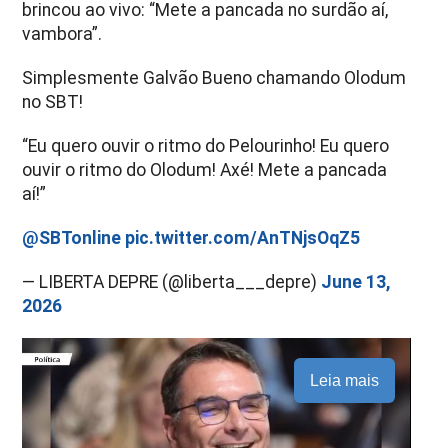
brincou ao vivo: “Mete a pancada no surdão aí,
vambora”.
Simplesmente Galvão Bueno chamando Olodum
no SBT!
“Eu quero ouvir o ritmo do Pelourinho! Eu quero
ouvir o ritmo do Olodum! Axé! Mete a pancada
aí!”
@SBTonline
pic.twitter.com/AnTNjsOqZ5
— LIBERTA DEPRE (@liberta___depre)
June 13,
2026
Leia mais