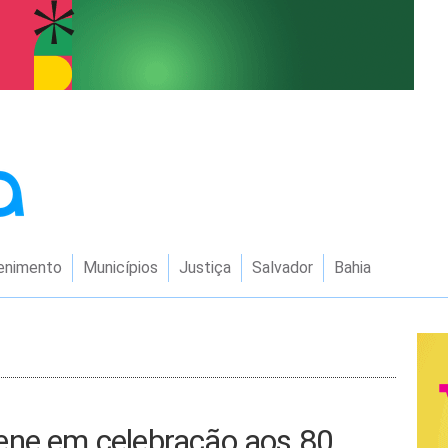
enimento
Municípios
Justiça
Salvador
Bahia
ene em celebração aos 80