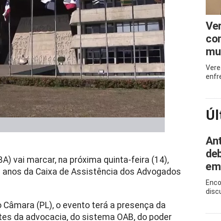
Ve
com
mu
Vere
enfr
Úl
Ant
deb
A) vai marcar, na próxima quinta-feira (14),
em
0 anos da Caixa de Assistência dos Advogados
Enco
disc
 Câmara (PL), o evento terá a presença da
ntes da advocacia, do sistema OAB, do poder