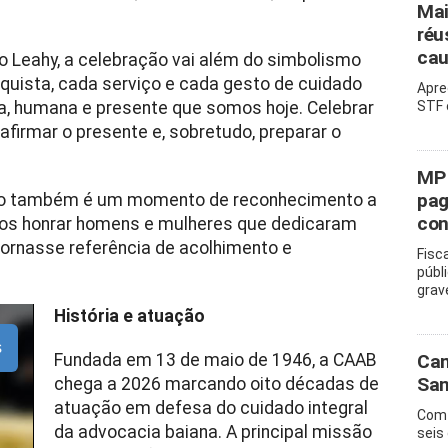
Mai
réu
cau
o Leahy, a celebração vai além do simbolismo
quista, cada serviço e cada gesto de cuidado
Apre
ida, humana e presente que somos hoje. Celebrar
STF 
 afirmar o presente e, sobretudo, preparar o
MP 
pag
ivo também é um momento de reconhecimento a
con
mos honrar homens e mulheres que dedicaram
ornasse referência de acolhimento e
Fisc
públ
grav
História e atuação
s
Fundada em 13 de maio de 1946, a CAAB
Cam
San
chega a 2026 marcando oito décadas de
atuação em defesa do cuidado integral
Com 
da advocacia baiana. A principal missão
seis