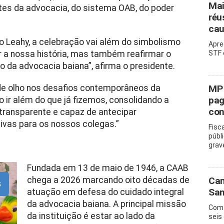
Mai
ntes da advocacia, do sistema OAB, do poder
réu
cau
o Leahy, a celebração vai além do simbolismo
Apre
r a nossa história, mas também reafirmar o
STF 
 da advocacia baiana”, afirma o presidente.
de olho nos desafios contemporâneos da
MP 
pag
ir além do que já fizemos, consolidando a
con
transparente e capaz de antecipar
ivas para os nossos colegas.”
Fisc
públ
grav
Fundada em 13 de maio de 1946, a CAAB
chega a 2026 marcando oito décadas de
Cam
s
San
atuação em defesa do cuidado integral
da advocacia baiana. A principal missão
Com 
da instituição é estar ao lado da
seis