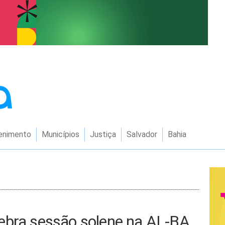
enimento
Municípios
Justiça
Salvador
Bahia
ebra sessão solene na AL-BA