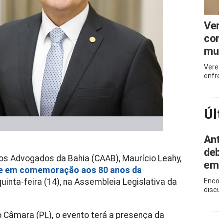
Ve
com
mu
Vere
enfr
Úl
Ant
deb
os Advogados da Bahia (CAAB), Maurício Leahy,
em
e em comemoração aos 80 anos da
quinta-feira (14), na Assembleia Legislativa da
Enco
disc
 Câmara (PL), o evento terá a presença da