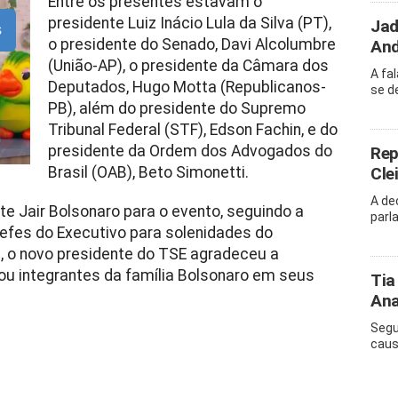
Entre os presentes estavam o
presidente Luiz Inácio Lula da Silva (PT),
Jad
s
o presidente do Senado, Davi Alcolumbre
And
(União-AP), o presidente da Câmara dos
A fa
Deputados, Hugo Motta (Republicanos-
se d
PB), além do presidente do Supremo
Tribunal Federal (STF), Edson Fachin, e do
presidente da Ordem dos Advogados do
Rep
Brasil (OAB), Beto Simonetti.
Cle
A de
e Jair Bolsonaro para o evento, seguindo a
parl
chefes do Executivo para solenidades do
e, o novo presidente do TSE agradeceu a
ou integrantes da família Bolsonaro em seus
Tia
Ana
Segu
caus