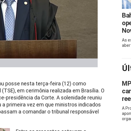
Bah
ope
No
As e
aber
Úl
MP
u posse nesta terça-feira (12) como
can
l (TSE), em cerimônia realizada em Brasília. O
e-presidência da Corte. A solenidade reuniu
ree
 a primeira vez em que ministros indicados
A Pr
 passam a comandar o tribunal responsável
apon
orga