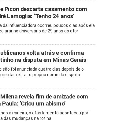
e Picon descarta casamento com
ré Lamoglia: ‘Tenho 24 anos’
la da influenciadora ocorreu poucos dias após ela
eclarar no aniversário de 29 anos do ator
ublicanos volta atrás e confirma
itinho na disputa em Minas Gerais
cisão foi anunciada quatro dias depois de o
amentar retirar o próprio nome da disputa
 Milena revela fim de amizade com
 Paula: ‘Criou um abismo’
ndo a mineira, o afastamento aconteceu por
a das mudanças na rotina