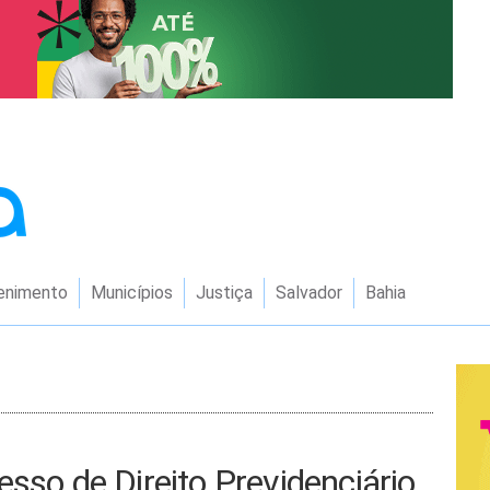
enimento
Municípios
Justiça
Salvador
Bahia
esso de Direito Previdenciário