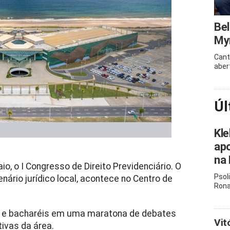
Bel
Myr
Cant
aber
Úl
Kle
apo
na 
o, o I Congresso de Direito Previdenciário. O
Psol
ário jurídico local, acontece no Centro de
Rona
s e bacharéis em uma maratona de debates
Vit
ivas da área.