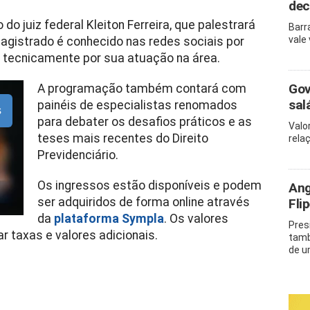
dec
do juiz federal Kleiton Ferreira, que palestrará
Barr
vale
magistrado é conhecido nas redes sociais por
 tecnicamente por sua atuação na área.
Gov
A programação também contará com
sal
painéis de especialistas renomados
s
para debater os desafios práticos e as
Valo
teses mais recentes do Direito
rela
Previdenciário.
Os ingressos estão disponíveis e podem
Ang
ser adquiridos de forma online através
Fli
da
plataforma Sympla
. Os valores
Pres
r taxas e valores adicionais.
tamb
de u