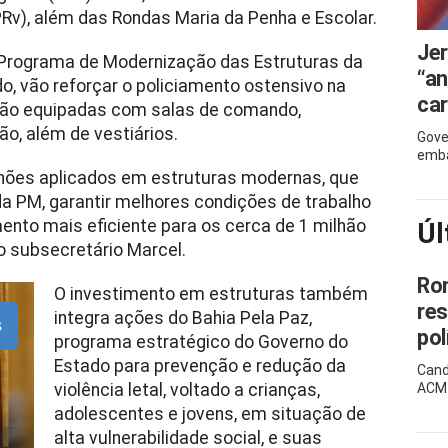
Rv), além das Rondas Maria da Penha e Escolar.
Je
Programa de Modernização das Estruturas da
“an
, vão reforçar o policiamento ostensivo na
car
 são equipadas com salas de comando,
ção, além de vestiários.
Gove
emba
lhões aplicados em estruturas modernas, que
a PM, garantir melhores condições de trabalho
mento mais eficiente para os cerca de 1 milhão
Úl
o subsecretário Marcel.
Rom
O investimento em estruturas também
res
integra ações do Bahia Pela Paz,
s
pol
programa estratégico do Governo do
Estado para prevenção e redução da
Cand
violência letal, voltado a crianças,
ACM 
adolescentes e jovens, em situação de
alta vulnerabilidade social, e suas