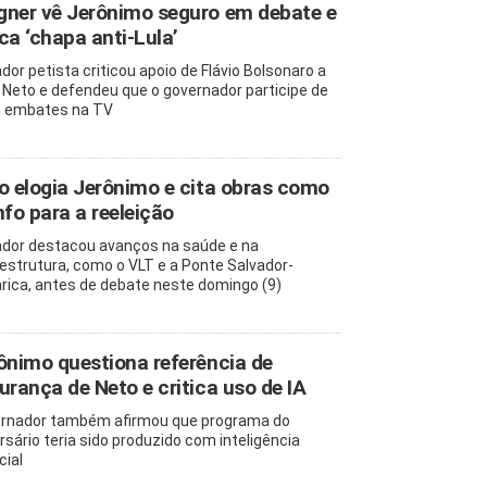
ner vê Jerônimo seguro em debate e
ca ‘chapa anti-Lula’
dor petista criticou apoio de Flávio Bolsonaro a
Neto e defendeu que o governador participe de
 embates na TV
o elogia Jerônimo e cita obras como
nfo para a reeleição
dor destacou avanços na saúde e na
aestrutura, como o VLT e a Ponte Salvador-
arica, antes de debate neste domingo (9)
ônimo questiona referência de
urança de Neto e critica uso de IA
rnador também afirmou que programa do
rsário teria sido produzido com inteligência
icial