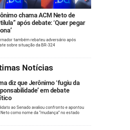
rônimo chama ACM Neto de
tilula” após debate: ‘Quer pegar
ona’
rnador também rebateu adversário após
te sobre situação da BR-324
timas Notícias
a diz que Jerônimo ‘fugiu da
ponsabilidade’ em debate
ítico
idato ao Senado avaliou confronto e apontou
Neto como nome da “mudança” no estado