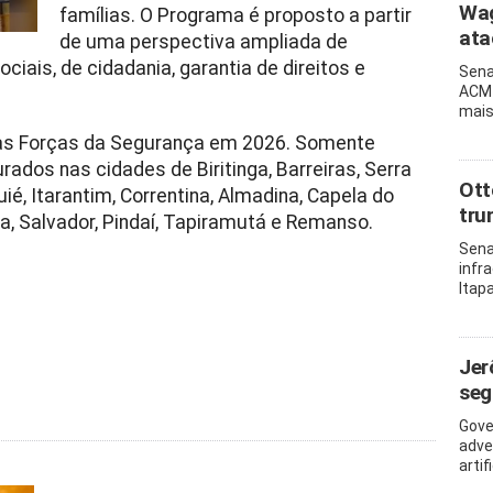
Wag
famílias. O Programa é proposto a partir
ata
de uma perspectiva ampliada de
ciais, de cidadania, garantia de direitos e
Sena
ACM 
mais
 as Forças da Segurança em 2026. Somente
ados nas cidades de Biritinga, Barreiras, Serra
Ott
ié, Itarantim, Correntina, Almadina, Capela do
tru
ba, Salvador, Pindaí, Tapiramutá e Remanso.
Sena
infr
Itap
Jer
seg
Gove
adve
artif