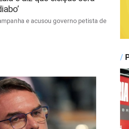
diabo’
campanha e acusou governo petista de
/
P