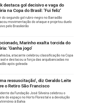
ck destaca gol decisivo e vaga do
ria na Copa do Brasil: ‘Fui feliz’
r do segundo gol rubro-negro no Barradão
acou movimentação do ataque e projetou duelo
ivo pelo Brasileirão
cionado, Marinho exalta torcida do
ória: ‘Ganha jogo’
ahia.ba, atacante celebrou classificação na Copa
rasil e destacou a força das arquibancadas no
adão após goleada
uma ressuscitação’, diz Geraldo Leite
re o Retiro São Francisco
idente da Fundação José Silveira celebrou o
ate do espaço no Horto Florestal e a devolução
atrimônio à Bahia