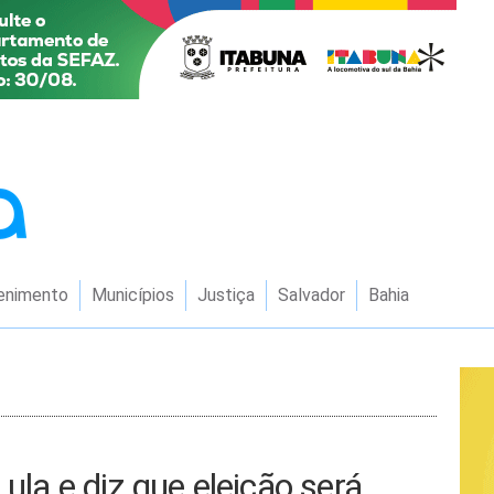
enimento
Municípios
Justiça
Salvador
Bahia
ula e diz que eleição será