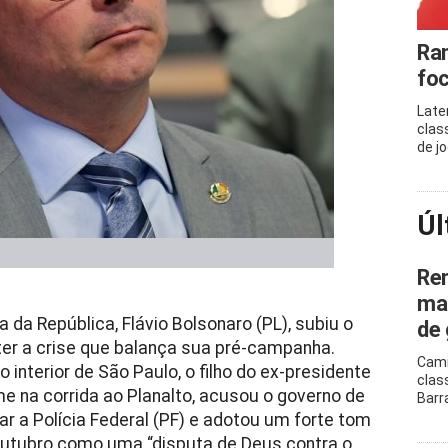
Ram
foc
Late
clas
de j
Úl
Ren
mar
 da República, Flávio Bolsonaro (PL), subiu o
de 
ter a crise que balança sua pré-campanha.
Cami
 interior de São Paulo, o filho do ex-presidente
clas
me na corrida ao Planalto, acusou o governo de
Barr
har a Polícia Federal (PF) e adotou um forte tom
e outubro como uma “disputa de Deus contra o