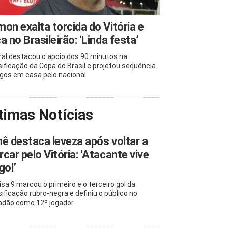
on exalta torcida do Vitória e
a no Brasileirão: ‘Linda festa’
ral destacou o apoio dos 90 minutos na
sificação da Copa do Brasil e projetou sequência
ogos em casa pelo nacional
timas Notícias
ê destaca leveza após voltar a
car pelo Vitória: ‘Atacante vive
gol’
sa 9 marcou o primeiro e o terceiro gol da
sificação rubro-negra e definiu o público no
adão como 12º jogador