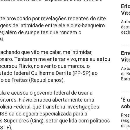
Eri
Vitó
te provocado por revelações recentes do site
Auto
ens de intimidade entre ele e o ex-banqueiro
dest
er, além de suspeitas que rondam o
decis
i.
chando que vão me calar, me intimidar,
Emo
naro. Tentaram me enterrar vivo, mas eu estou
Vit
scursou Flávio, no evento que marcou o
Ao b
tado federal Guilherme Derrite (PP-SP) ao
do B
Barr
o de Freitas (Republicanos).
ula e acusou o governo federal de usar a
‘É 
sitores. Flávio criticou abertamente uma
sob
ícia Federal, que transferiu investigações
SS da delegacia especializada para a
Pres
 Superiores (Cinq), setor que lida com políticos
resg
do p
(STF).