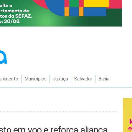
enimento
Municípios
Justiça
Salvador
Bahia
to em voo e reforça aliança