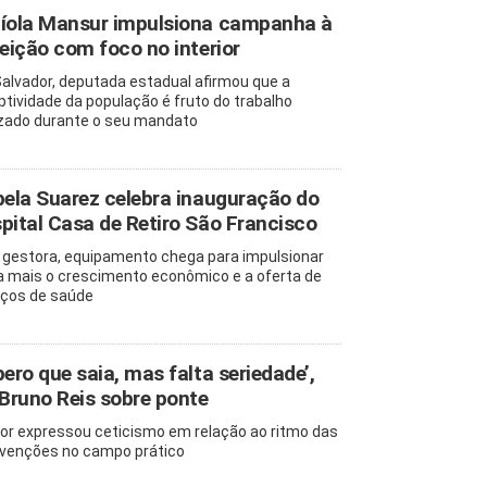
íola Mansur impulsiona campanha à
leição com foco no interior
alvador, deputada estadual afirmou que a
ptividade da população é fruto do trabalho
izado durante o seu mandato
bela Suarez celebra inauguração do
pital Casa de Retiro São Francisco
 gestora, equipamento chega para impulsionar
a mais o crescimento econômico e a oferta de
iços de saúde
pero que saia, mas falta seriedade’,
 Bruno Reis sobre ponte
or expressou ceticismo em relação ao ritmo das
rvenções no campo prático