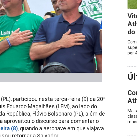
Vit
Ath
do 
Com 
supe
por 
Úl
Con
L), participou nesta terça-feira (9) da 20ª
Ath
ís Eduardo Magalhães (LEM), ao lado do
Mais
a República, Flávio Bolsonaro (PL), além de
clas
ma aproveitou o discurso para comentar o
mais
eira (8)
, quando a aeronave em que viajava
isou retornar a Salvador.