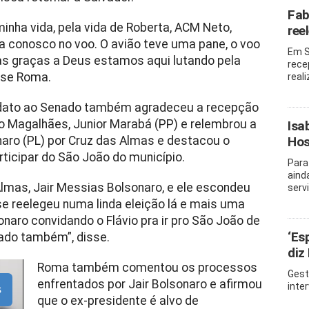
Fab
nha vida, pela vida de Roberta, ACM Neto,
ree
a conosco no voo. O avião teve uma pane, o voo
Em S
mas graças a Deus estamos aqui lutando pela
rece
isse Roma.
real
idato ao Senado também agradeceu a recepção
do Magalhães, Junior Marabá (PP) e
relembrou a
Isa
aro (PL) por Cruz das Almas e destacou o
Hos
articipar do São João do município.
Para
aind
lmas, Jair Messias Bolsonaro, e ele escondeu
serv
e reelegeu numa linda eleição lá e mais uma
sonaro convidando o Flávio pra ir pro São João de
‘Es
ado também”, disse.
diz
Roma também comentou os processos
Gest
enfrentados por Jair Bolsonaro e afirmou
inte
s
que o ex-presidente é alvo de