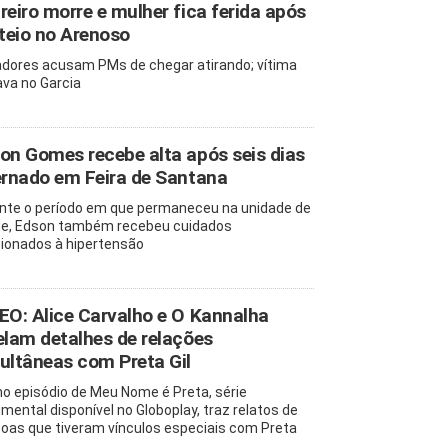
reiro morre e mulher fica ferida após
oteio no Arenoso
dores acusam PMs de chegar atirando; vítima
va no Garcia
on Gomes recebe alta após seis dias
ernado em Feira de Santana
nte o período em que permaneceu na unidade de
e, Edson também recebeu cuidados
cionados à hipertensão
EO: Alice Carvalho e O Kannalha
elam detalhes de relações
ultâneas com Preta Gil
mo episódio de Meu Nome é Preta, série
mental disponível no Globoplay, traz relatos de
oas que tiveram vínculos especiais com Preta