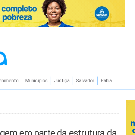
enimento
Municípios
Justiça
Salvador
Bahia
ugem em parte da estrutura da