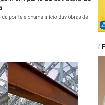
a
o da ponte e chama início das obras de
/
P