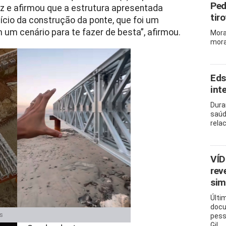
Ped
uz e afirmou que a estrutura apresentada
tir
nício da construção da ponte, que foi um
um cenário para te fazer de besta”, afirmou.
Mora
mora
Eds
int
Dura
saúd
rela
VÍD
rev
sim
Últi
docu
s
pess
Gil