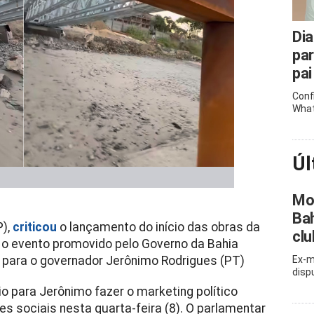
Dia
pa
pai
Conf
What
Úl
Mor
Bah
P),
criticou
o lançamento do início das obras da
clu
u o evento promovido pelo Governo da Bahia
 para o governador Jerônimo Rodrigues (PT)
Ex-m
disp
o para Jerônimo fazer o marketing político
es sociais nesta quarta-feira (8). O parlamentar