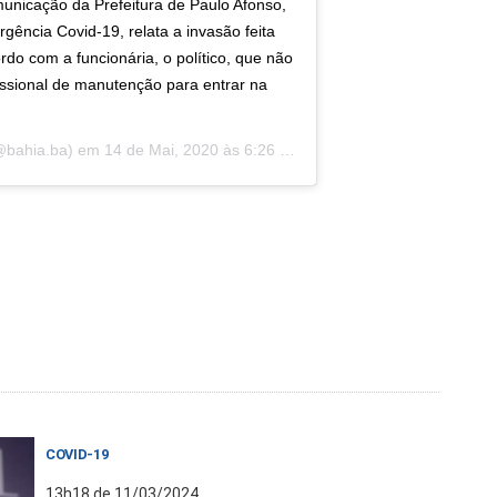
nicação da Prefeitura de Paulo Afonso,
gência Covid-19, relata a invasão feita
do com a funcionária, o político, que não
issional de manutenção para entrar na
bahia.ba) em
14 de Mai, 2020 às 6:26 PDT
COVID-19
13h18 de 11/03/2024