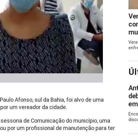
Ve
com
mu
Vere
enfr
Úl
Ant
deb
aulo Afonso, sul da Bahia, foi alvo de uma
em
 por um vereador da cidade.
Enco
disc
Assessoria de Comunicação do município, uma
sou por um profissional de manutenção para ter