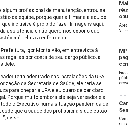
Mai
réu
e algum profissional de manutenção, entrou na
cau
stão da equipe, porque queria filmar e a equipe
rque inclusive é proibido fazer filmagens aqui,
Apre
 da assistência e não queremos expor o que
STF 
stência”, relata a enfermeira.
Prefeitura, Igor Montalvão, em entrevista à
MP 
pag
 regalias por conta de seu cargo público, a
con
s dele.
Fisc
reador teria adentrado nas instalações da UPA
públ
rização da Secretaria de Saúde; ele teria se
grav
uza para chegar a UPA e eu quero deixar claro
al. Porque muito embora ele seja vereador e a
Cam
zar todo o Executivo, numa situação pandêmica de
San
s, desde que a saúde dos profissionais que estão
o”, disse.
Com 
seis