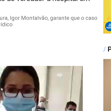
tura, Igor Montalvão, garante que o caso
rídico
/
P