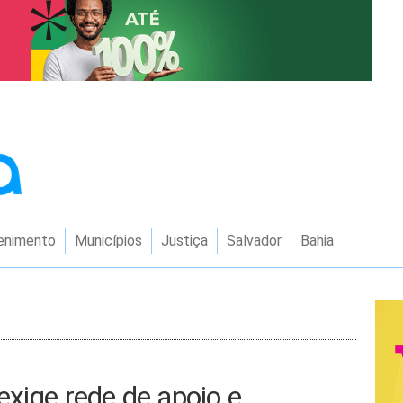
enimento
Municípios
Justiça
Salvador
Bahia
exige rede de apoio e