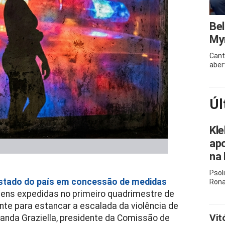
Bel
Myr
Cant
aber
Úl
Kle
apo
na 
Psol
stado do país em concessão de medidas
Rona
dens expedidas no primeiro quadrimestre de
iente para estancar a escalada da violência de
Vit
anda Graziella, presidente da Comissão de