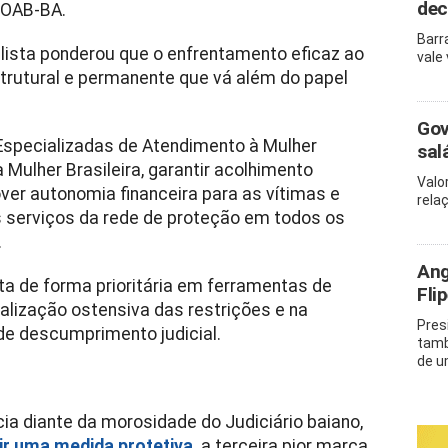
dec
 OAB-BA.
Barr
alista ponderou que o enfrentamento eficaz ao
vale
rutural e permanente que vá além do papel
Gov
Especializadas de Atendimento à Mulher
sal
Mulher Brasileira, garantir acolhimento
Valo
over autonomia financeira para as vítimas e
rela
 serviços da rede de proteção em todos os
.
Ang
ta de forma prioritária em ferramentas de
Fli
alização ostensiva das restrições e na
Pres
de descumprimento judicial.
tamb
de u
a diante da morosidade do Judiciário baiano,
ir uma medida protetiva,
a terceira pior marca