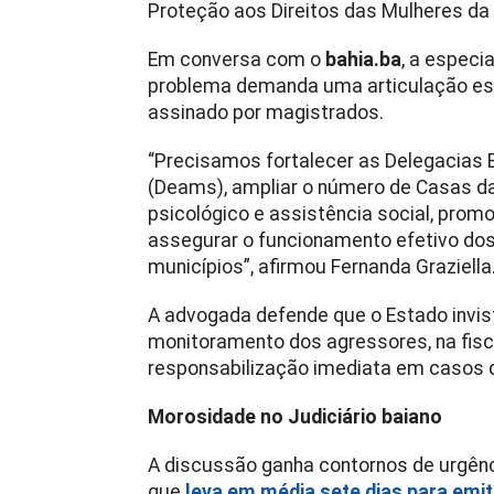
Proteção aos Direitos das Mulheres da
Em conversa com o
bahia.ba
, a especi
problema demanda uma articulação est
assinado por magistrados.
“Precisamos fortalecer as Delegacias 
(Deams), ampliar o número de Casas da 
psicológico e assistência social, prom
assegurar o funcionamento efetivo dos
municípios”, afirmou Fernanda Graziella
A advogada defende que o Estado invis
monitoramento dos agressores, na fisc
responsabilização imediata em casos 
Morosidade no Judiciário baiano
A discussão ganha contornos de urgênci
que
leva em média sete dias para emit