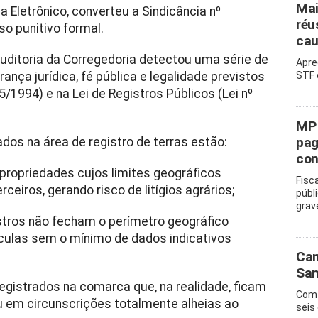
Mai
a Eletrônico, converteu a Sindicância nº
réu
o punitivo formal.
cau
uditoria da Corregedoria detectou uma série de
Apre
ança jurídica, fé pública e legalidade previstos
STF 
35/1994) e na Lei de Registros Públicos (Lei nº
MP 
pag
os na área de registro de terras estão:
con
propriedades cujos limites geográficos
Fisc
eiros, gerando risco de litígios agrários;
públ
grav
stros não fecham o perímetro geográfico
ículas sem o mínimo de dados indicativos
Cam
San
egistrados na comarca que, na realidade, ficam
Com 
u em circunscrições totalmente alheias ao
seis