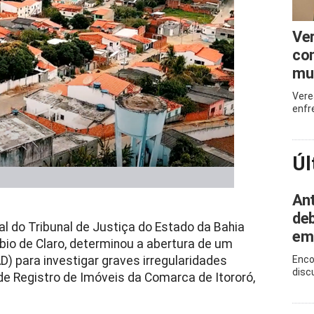
Ve
com
mu
Vere
enfr
Úl
Ant
deb
al do Tribunal de Justiça do Estado da Bahia
em
bio de Claro, determinou a abertura de um
D) para investigar graves irregularidades
Enco
disc
 de Registro de Imóveis da Comarca de Itororó,