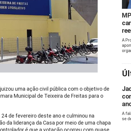
MP
can
ree
A Pr
apon
orga
Úl
Ja
juizou uma ação civil pública com o objetivo de
com
mara Municipal de Teixeira de Freitas para o
an
A fa
a 24 de fevereiro deste ano e culminou na
se d
ão da liderança da Casa por meio de uma chapa
 controlador é que a votação ocorreu com quase