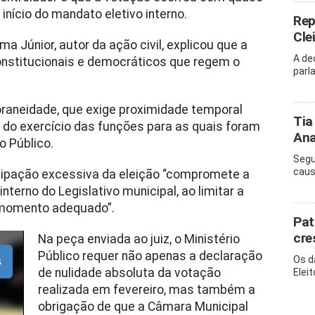
nício do mandato eletivo interno.
Rep
Cle
a Júnior, autor da ação civil, explicou que a
A de
onstitucionais e democráticos que regem o
parl
.
oraneidade, que exige proximidade temporal
Tia
io do exercício das funções para as quais foram
Ana
o Público.
Segu
caus
ipação excessiva da eleição “compromete a
terno do Legislativo municipal, ao limitar a
 momento adequado”.
Pat
cre
Na peça enviada ao juiz, o Ministério
Público requer não apenas a declaração
Os d
s
de nulidade absoluta da votação
Eleit
realizada em fevereiro, mas também a
obrigação de que a Câmara Municipal